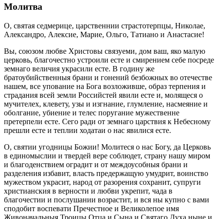
Молитва
О, святая седмерице, царственнии страстотерпцы, Николае,
Александро, Алексие, Марие, Ольго, Татиано и Анастасие!
Вы, союзом любве Христовы связуеми, дом ваш, яко малую
церковь, благочестно устроили есте и смирением себе посреде
земнаго величия украсили есте. В годину же
братоубийственныя брани и гонений безбожных во отечестве
нашем, все упование на Бога возложивше, образ терпения и
страдания всей земли Российстей явили есте и, молящеся о
мучителех, клевету, узы и изгнание, глумление, насмеяние и
оболгание, убиение и телес поругание мужественне
претерпели есте. Сего ради от земнаго царствия к Небесному
прешли есте и теплии ходатаи о нас явилися есте.
О, святии угодницы Божии! Молитеся о нас Богу, да Церковь
в единомыслии и твердей вере соблюдет, страну нашу миром
и благоденствием оградит и от междоусобныя брани и
разделения избавит, власть предержащую умудрит, воинство
мужеством украсит, народ от разорения сохранит, супруги
христианския в верности и любви укрепит, чада в
благочестии и послушании возрастит, и вся ны купно с вами
сподобит воспевати Пречестное и Великолепое имя
Живоначальныя Троицы Отца и Сына и Святаго Духа ныне и