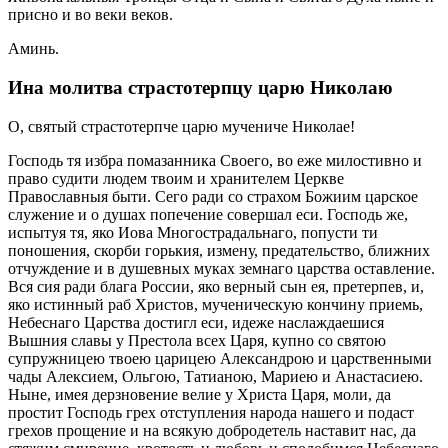
присно и во веки веков.
Аминь.
Ина молитва страстотерпцу царю Николаю
О, святый страстотерпче царю мучениче Николае!
Господь тя избра помазанника Своего, во еже милостивно и
право судити людем твоим и хранителем Церкве
Православныя быти. Сего ради со страхом Божиим царское
служение и о душах попечение совершал еси. Господь же,
испытуя тя, яко Иова Многострадальнаго, попусти ти
поношения, скорби горькия, измену, предательство, ближних
отчуждение и в душевных муках земнаго царства оставление.
Вся сия ради блага России, яко верный сын ея, претерпев, и,
яко истинный раб Христов, мученическую кончину приемь,
Небеснаго Царства достигл еси, идеже наслаждаешися
Вышния славы у Престола всех Царя, купно со святою
супружницею твоею царицею Александрою и царственными
чады Алексием, Ольгою, Татианою, Мариею и Анастасиею.
Ныне, имея дерзновение велие у Христа Царя, моли, да
простит Господь грех отступления народа нашего и подаст
грехов прощение и на всякую добродетель наставит нас, да