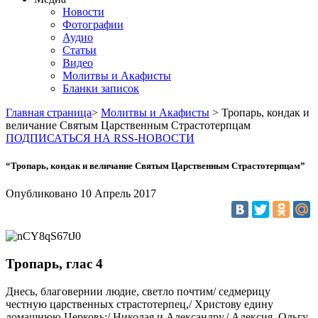
Новости
Фотографии
Аудио
Статьи
Видео
Молитвы и Акафисты
Бланки записок
Главная страница
>
Молитвы и Акафисты
> Тропарь, кондак и
величание Святым Царственным Страстотерпцам
ПОДПИСАТЬСЯ НА RSS-НОВОСТИ
“Тропарь, кондак и величание Святым Царственным Страстотерпцам”
Опубликовано
10 Апрель
2017
Тропарь, глас 4
Днесь, благовернии людие, светло почтим/ седмерицу
честную царственных страстотерпец,/ Христову едину
домашнюю Церковь:/ Николая и Александру,/ Алексия, Ольгу,