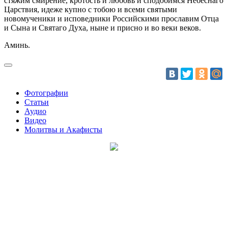
стяжим смирение, кротость и любовь и сподобимся Небеснаго
Царствия, идеже купно с тобою и всеми святыми
новомученики и исповедники Российскими прославим Отца
и Сына и Святаго Духа, ныне и присно и во веки веков.
Аминь.
Фотографии
Статьи
Аудио
Видео
Молитвы и Акафисты