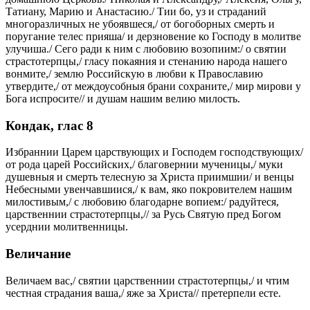
Татиану, Марию и Анастасию./ Тии бо, уз и страданий
многоразличных не убоявшеся,/ от богоборных смерть и
поругание телес прияша/ и дерзновение ко Господу в молитве
улучиша./ Сего ради к ним с любовию возопиим:/ о святии
страстотерпцы,/ гласу покаяния и стенанию народа нашего
вонмите,/ землю Российскую в любви к Православию
утвердите,/ от междоусобныя брани сохраните,/ мир мирови у
Бога испросите// и душам нашим велию милость.
Кондак, глас 8
Избраннии Царем царствующих и Господем господствующих/
от рода царей Российских,/ благовернии мученицы,/ муки
душевныя и смерть телесную за Христа приимшии/ и венцы
Небесными увенчавшиися,/ к вам, яко покровителем нашим
милостивым,/ с любовию благодарне вопием:/ радуйтеся,
царственнии страстотерпцы,// за Русь Святую пред Богом
усерднии молитвенницы.
Величание
Величаем вас,/ святии царственнии страстотерпцы,/ и чтим
честная страдания ваша,/ яже за Христа// претерпели есте.