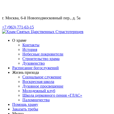
г. Москва, 6-й Новоподмосковный пер., д. 5а
+7 (963) 771-63-15
О храме
Контакты
История
Небесные покровители
Строительство храма
Духовенство
Расписание богослужений
Жизнь прихода
Социальное служение
Воскресная школа
Духовное просвещение
Молодежный клуб
Школа церковного пения «ГЛАС»
Паломничества
Помощь храму
Заказать требы
Медиа