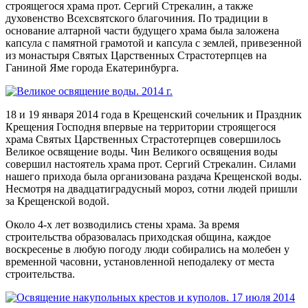
строящегося храма прот. Сергий Стрекалин, а также
духовенство Всехсвятского благочиния. По традиции в
основание алтарной части будущего храма была заложена
капсула с памятной грамотой и капсула с землей, привезенной
из монастыря Святых Царственных Страстотерпцев на
Ганиной Яме города Екатеринбурга.
18 и 19 января 2014 года в Крещенский сочельник и Праздник
Крещения Господня впервые на территории строящегося
храма Святых Царственных Страстотерпцев совершилось
Великое освящение воды. Чин Великого освящения воды
совершил настоятель храма прот. Сергий Стрекалин. Силами
нашего прихода была организована раздача Крещенской воды.
Несмотря на двадцатиградусный мороз, сотни людей пришли
за Крещенской водой.
Около 4-х лет возводились стены храма. За время
строительства образовалась приходская община, каждое
воскресенье в любую погоду люди собирались на молебен у
временной часовни, установленной неподалеку от места
строительства.