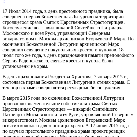
17 Июля 2014 года, в день престольного праздника, была
совершена первая Божественная Литургия на территории
строящегося храма Святых Царственных Страстотерпцев.
Богослужение возглавил викарий Святейшего Патриарха
Московского и всея Руси, управляющий Северным
викариатством г. Москвы архиепископ Егорьевский Марк. По
окончании Божественной Литургии архиепископ Марк
совершил освящение накупольных крестов и куполов. 18
июля того же года, в день празднования памяти преподобного
Сергия Радонежского, святые кресты и купола были
установлены на храм.
В день празднования Рождества Христова, 7 января 2015 г.,
состоялась первая Божественная Литургия в стенах храма. С
тех пор в храме совершаются регулярные богослужения.
В марте 2015 года по окончании Божественной Литургии
произошло знаменательное событие для храма Святых
Царственных Страстотерпцев — викарий Святейшего
Патриарха Московского и всея Руси, управляющий Северным
викариатством г. Москвы архиепископ Егорьевский Марк
освятил колокола для звонницы храма. А 17 июля 2015 года
по случаю престольного праздника храма проектировщик
новопостроенной церкви «Моспроект-3» передал в дар