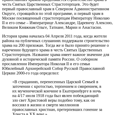
честь Святых Царственных Страстотерпцев. Это будет
первый православный храм в Северном Административном
Округе, строящийся по этой программе, и первый храм в
Москве посвященный страстотерпцам Императору Николаю
II и его семье – Императрице Александре, Царевичу Алексию,
Великим Княжнам Ольге, Татиане, Марии и Анастасии.
История храма началась 04 Апреля 2011 года, когда жители
района на публичных слушаниях поддержали строительство
храма на 200 прихожан. Тогда же и было принято решение о
наречении будущего храма в честь Святых Царственных
Страстотерпцев. Название храма имеет важное значение для
духовной и исторической памяти России. О соборном
прославлении Императора Николая II и его семьи
Юбилейный Архиерейский Собор Русской Православной
Церкви 2000-го года определил:
«В страданиях, перенесенных Царской Семьей в
заточении с кротостью, терпением и смирением, в
их мученической кончине в Екатеринбурге в ночь
на 4/17 июля 1918 года был явлен побеждающий
зло свет Христовой веры подобно тому, как он
воссиял в жизни и смерти миллионов
православных христиан, претерпевших гонение за
Христа в XX веке.»