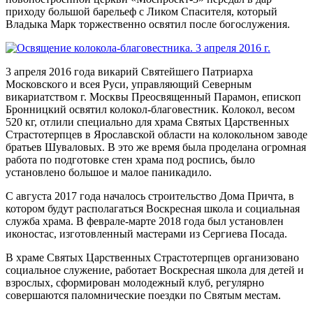
приходу большой барельеф с Ликом Спасителя, который
Владыка Марк торжественно освятил после богослужения.
3 апреля 2016 года викарий Святейшего Патриарха
Московского и всея Руси, управляющий Северным
викариатством г. Москвы Преосвященный Парамон, епископ
Бронницкий освятил колокол-благовестник. Колокол, весом
520 кг, отлили специально для храма Святых Царственных
Страстотерпцев в Ярославской области на колокольном заводе
братьев Шуваловых. В это же время была проделана огромная
работа по подготовке стен храма под роспись, было
установлено большое и малое паникадило.
С августа 2017 года началось строительство Дома Причта, в
котором будут располагаться Воскресная школа и социальная
служба храма. В феврале-марте 2018 года был установлен
иконостас, изготовленный мастерами из Сергиева Посада.
В храме Святых Царственных Страстотерпцев организовано
социальное служение, работает Воскресная школа для детей и
взрослых, сформирован молодежный клуб, регулярно
совершаются паломнические поездки по Святым местам.