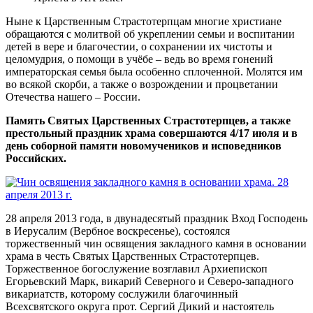
Ныне к Царственным Страстотерпцам многие христиане
обращаются с молитвой об укреплении семьи и воспитании
детей в вере и благочестии, о сохранении их чистоты и
целомудрия, о помощи в учёбе – ведь во время гонений
императорская семья была особенно сплоченной. Молятся им
во всякой скорби, а также о возрождении и процветании
Отечества нашего – России.
Память Святых Царственных Страстотерпцев, а также
престольный праздник храма совершаются 4/17 июля и в
день соборной памяти новомучеников и исповедников
Российских.
28 апреля 2013 года, в двунадесятый праздник Вход Господень
в Иерусалим (Вербное воскресенье), состоялся
торжественный чин освящения закладного камня в основании
храма в честь Святых Царственных Страстотерпцев.
Торжественное богослужение возглавил Архиепископ
Егорьевский Марк, викарий Северного и Северо-западного
викариатств, которому сослужили благочинный
Всехсвятского округа прот. Сергий Дикий и настоятель