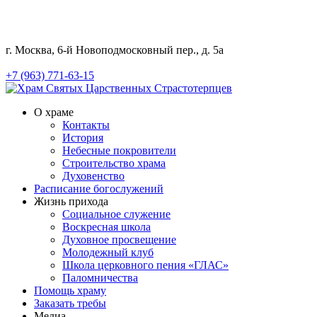
г. Москва, 6-й Новоподмосковный пер., д. 5а
+7 (963) 771-63-15
О храме
Контакты
История
Небесные покровители
Строительство храма
Духовенство
Расписание богослужений
Жизнь прихода
Социальное служение
Воскресная школа
Духовное просвещение
Молодежный клуб
Школа церковного пения «ГЛАС»
Паломничества
Помощь храму
Заказать требы
Медиа