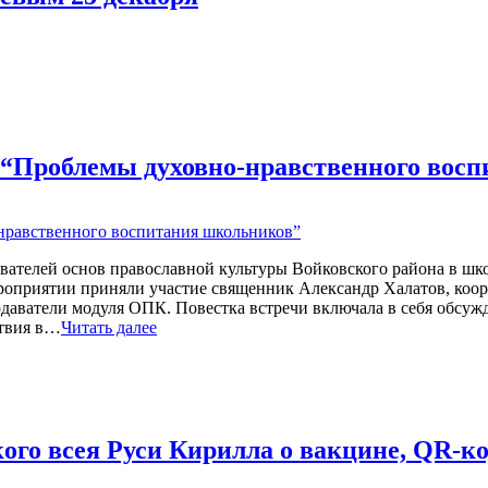
у “Проблемы духовно-нравственного вос
авателей основ православной культуры Войковского района в шк
роприятии приняли участие священник Александр Халатов, коор
одаватели модуля ОПК. Повестка встречи включала в себя обсу
ствия в…
Читать далее
го всея Руси Кирилла о вакцине, QR-ко