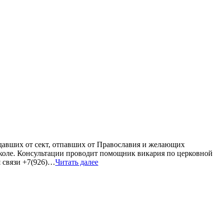
адавших от сект, отпавших от Православия и желающих
Соколе. Консультации проводит помощник викария по церковной
я связи +7(926)…
Читать далее