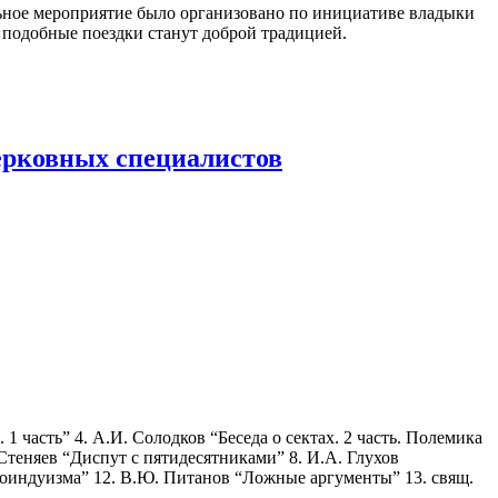
льное мероприятие было организовано по инициативе владыки
о подобные поездки станут доброй традицией.
ерковных специалистов
 1 часть” 4. А.И. Солодков “Беседа о сектах. 2 часть. Полемика
.Стеняев “Диспут с пятидесятниками” 8. И.А. Глухов
оиндуизма” 12. В.Ю. Питанов “Ложные аргументы” 13. свящ.