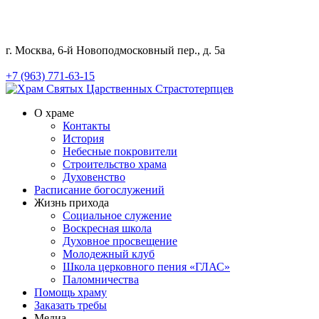
г. Москва, 6-й Новоподмосковный пер., д. 5а
+7 (963) 771-63-15
О храме
Контакты
История
Небесные покровители
Строительство храма
Духовенство
Расписание богослужений
Жизнь прихода
Социальное служение
Воскресная школа
Духовное просвещение
Молодежный клуб
Школа церковного пения «ГЛАС»
Паломничества
Помощь храму
Заказать требы
Медиа