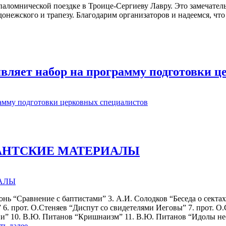
паломнической поездке в Троице-Сергиеву Лавру. Это замечате
онежского и трапезу. Благодарим организаторов и надеемся, чт
вляет набор на программу подготовки ц
АНТСКИЕ МАТЕРИАЛЫ
онь “Сравнение с баптистами” 3. А.И. Солодков “Беседа о сектах.
” 6. прот. О.Стеняев “Диспут со свидетелями Иеговы” 7. прот. О
ии” 10. В.Ю. Питанов “Кришнаизм” 11. В.Ю. Питанов “Идолы не
ть далее