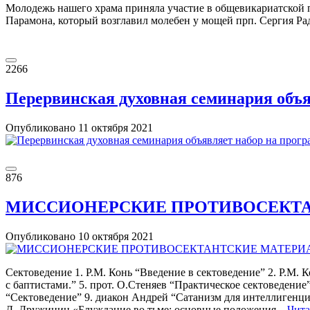
Молодежь нашего храма приняла участие в общевикариатской 
Парамона, который возглавил молебен у мощей прп. Сергия Рад
2266
Перервинская духовная семинария объя
Опубликовано
11 октября
2021
876
МИССИОНЕРСКИЕ ПРОТИВОСЕКТ
Опубликовано
10 октября
2021
Сектоведение 1. Р.М. Конь “Введение в сектоведение” 2. Р.М. К
с баптистами.” 5. прот. О.Стеняев “Практическое сектоведение
“Сектоведение” 9. диакон Андрей “Сатанизм для интеллигенц
Д. Дружинин «Блуждание во тьме: основные положения…
Чита