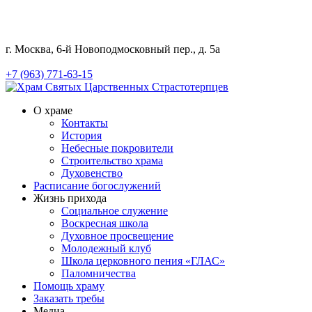
г. Москва, 6-й Новоподмосковный пер., д. 5а
+7 (963) 771-63-15
О храме
Контакты
История
Небесные покровители
Строительство храма
Духовенство
Расписание богослужений
Жизнь прихода
Социальное служение
Воскресная школа
Духовное просвещение
Молодежный клуб
Школа церковного пения «ГЛАС»
Паломничества
Помощь храму
Заказать требы
Медиа