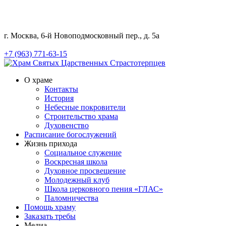
г. Москва, 6-й Новоподмосковный пер., д. 5а
+7 (963) 771-63-15
О храме
Контакты
История
Небесные покровители
Строительство храма
Духовенство
Расписание богослужений
Жизнь прихода
Социальное служение
Воскресная школа
Духовное просвещение
Молодежный клуб
Школа церковного пения «ГЛАС»
Паломничества
Помощь храму
Заказать требы
Медиа