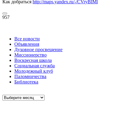
Как добраться
http://maps.yandex.ru/-/CVryBIMl
957
Все новости
Объявления
Духовное просвещение
Миссионерство
Воскресная школа
Социальная служба
Молодежный клуб
Паломничества
Библиотека