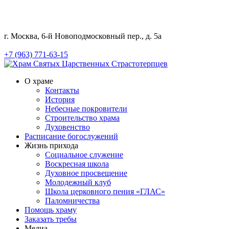
г. Москва, 6-й Новоподмосковный пер., д. 5а
+7 (963) 771-63-15
О храме
Контакты
История
Небесные покровители
Строительство храма
Духовенство
Расписание богослужений
Жизнь прихода
Социальное служение
Воскресная школа
Духовное просвещение
Молодежный клуб
Школа церковного пения «ГЛАС»
Паломничества
Помощь храму
Заказать требы
Медиа