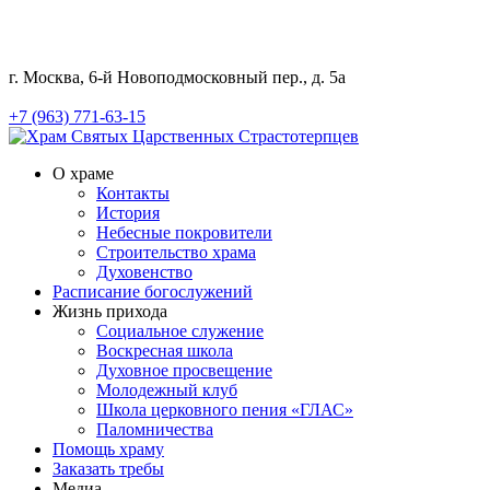
г. Москва, 6-й Новоподмосковный пер., д. 5а
+7 (963) 771-63-15
О храме
Контакты
История
Небесные покровители
Строительство храма
Духовенство
Расписание богослужений
Жизнь прихода
Социальное служение
Воскресная школа
Духовное просвещение
Молодежный клуб
Школа церковного пения «ГЛАС»
Паломничества
Помощь храму
Заказать требы
Медиа