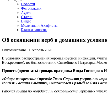
Новости
Фотографии
Аудио
Статьи
Видео
Молитвы и Акафисты
Бланки записок
Об освящении верб в домашних услови
Опубликовано
11 Апрель
2020
В условиях распространения коронавирусной инфекции, учитыв
Воскресение), по благословению Святейшего Патриарха Москов
Пропеть (прочитать) тропарь праздника Входа Господня в 
«О́бщее воскресе́ние / пре́жде Твоея́ Стра́сти уверя́я, / из ме́
вопие́м: / оса́нна в вы́шних, / благослове́н Гряды́й во и́м
Рабочая группа по координации деятельности церковных учреж