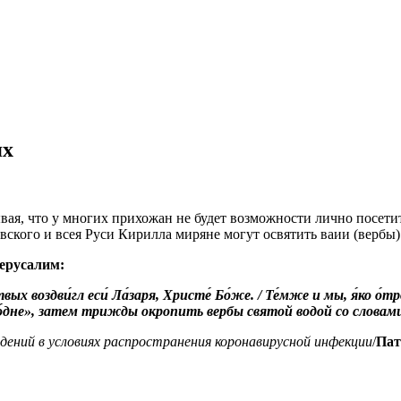
ях
ая, что у многих прихожан не будет возможности лично посети
ского и всея Руси Кирилла миряне могут освятить ваии (вербы
Иерусалим:
ртвых воздви́гл еси́ Ла́заря, Христе́ Бо́же. / Те́мже и мы, я́ко о́
я Госпо́дне», затем трижды окропить вербы святой водой со сло
дений в условиях распространения коронавирусной инфекции
/
Пат