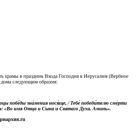
ть храмы в праздник Входа Господня в Иерусалим (Вербное
) дома следующим образом:
троцы побе́ды зна́мения нося́ще, / Тебе́ победи́телю сме́рти
вами: «Во имя Отца и Сына и Святаго Духа. Аминь».
риархия.ru