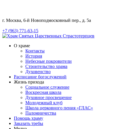
г. Москва, 6-й Новоподмосковный пер., д. 5а
+7 (963) 771-63-15
О храме
Контакты
История
Небесные покровители
Строительство храма
Духовенство
Расписание богослужений
Жизнь прихода
Социальное служение
Воскресная школа
Духовное просвещение
Молодежный клуб
Школа церковного пения «ГЛАС»
Паломничества
Помощь храму
Заказать требы
Медиа