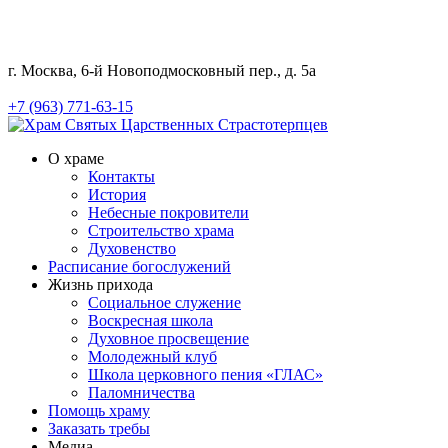
г. Москва, 6-й Новоподмосковный пер., д. 5а
+7 (963) 771-63-15
О храме
Контакты
История
Небесные покровители
Строительство храма
Духовенство
Расписание богослужений
Жизнь прихода
Социальное служение
Воскресная школа
Духовное просвещение
Молодежный клуб
Школа церковного пения «ГЛАС»
Паломничества
Помощь храму
Заказать требы
Медиа