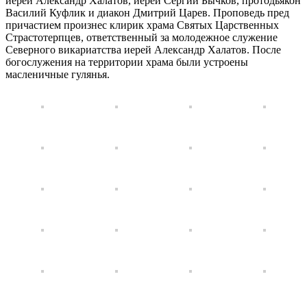
иерей Александр Халатов, иерей Сергий Бычков, протодьякон
Василий Куфлик и диакон Дмитрий Царев. Проповедь пред
причастием произнес клирик храма Святых Царственных
Страстотерпцев, ответственный за молодежное служение
Северного викариатства иерей Александр Халатов. После
богослужения на территории храма были устроены
масленичные гулянья.