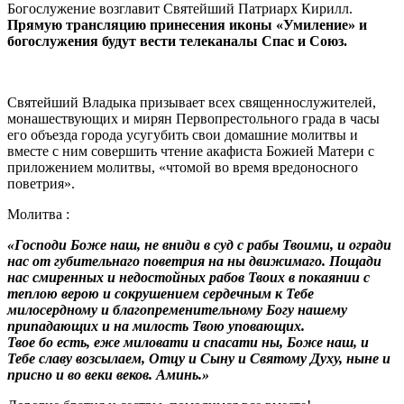
Богослужение возглавит Святейший Патриарх Кирилл.
Прямую трансляцию принесения иконы «Умиление» и
богослужения будут вести телеканалы Спас и Союз.
Святейший Владыка призывает всех священнослужителей,
монашествующих и мирян Первопрестольного града в часы
его объезда города усугубить свои домашние молитвы и
вместе с ним совершить чтение акафиста Божией Матери с
приложением молитвы, «чтомой во время вредоносного
поветрия».
Молитва :
«Господи Боже наш, не вниди в суд с рабы Твоими, и огради
нас от губительнаго поветрия на ны движимаго. Пощади
нас смиренных и недостойных рабов Твоих в покаянии с
теплою верою и сокрушением сердечным к Тебе
милосердному и благопременительному Богу нашему
припадающих и на милость Твою уповающих.
Твое бо есть, еже миловати и спасати ны, Боже наш, и
Тебе славу возсылаем, Отцу и Сыну и Святому Духу, ныне и
присно и во веки веков. Аминь.»