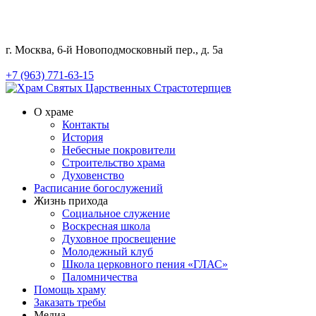
г. Москва, 6-й Новоподмосковный пер., д. 5а
+7 (963) 771-63-15
О храме
Контакты
История
Небесные покровители
Строительство храма
Духовенство
Расписание богослужений
Жизнь прихода
Социальное служение
Воскресная школа
Духовное просвещение
Молодежный клуб
Школа церковного пения «ГЛАС»
Паломничества
Помощь храму
Заказать требы
Медиа