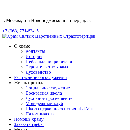
г. Москва, 6-й Новоподмосковный пер., д. 5а
+7 (963) 771-63-15
О храме
Контакты
История
Небесные покровители
Строительство храма
Духовенство
Расписание богослужений
Жизнь прихода
Социальное служение
Воскресная школа
Духовное просвещение
Молодежный клуб
Школа церковного пения «ГЛАС»
Паломничества
Помощь храму
Заказать требы
Медиа