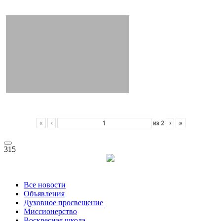
«
‹
из
2
›
»
315
Все новости
Объявления
Духовное просвещение
Миссионерство
Воскресная школа